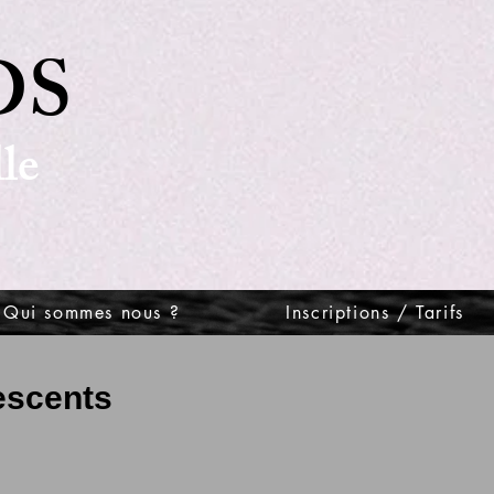
DS
le
Qui sommes nous ?
Inscriptions / Tarifs
escents