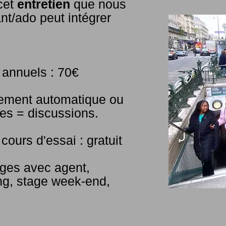
 cet
entretien
que nous
ant/ado peut intégrer
n annuels : 70€
irement automatique ou
s = discussions.
 cours d'essai : gratuit
ages avec agent,
ing, stage week-end,