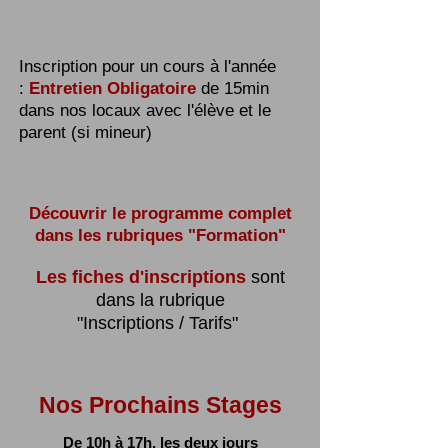
Inscription pour un cours à l'année
:
Entretien Obligatoire
de 15min
dans nos locaux avec l'élève et le
parent (si mineur)
Découvrir le programme complet
dans les rubriques "Formation"
Les fiches d'inscriptions
sont
dans la rubrique
"Inscriptions / Tarifs"
Nos Prochains Stages
De 10h à 17h, les deux jours