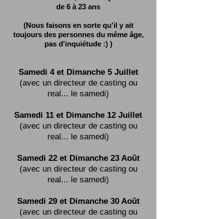
de 6 à 23 ans
(Nous faisons en sorte qu'il y ait
toujours des personnes du même âge,
pas d'inquiétude :) )
Samedi 4 et Dimanche 5 Juillet
(avec un directeur de casting ou
real... le samedi)
Samedi 11 et Dimanche 12 Juillet
(avec un directeur de casting ou
real... le samedi)
Samedi 22 et Dimanche 23 Août
(avec un directeur de casting ou
real... le samedi)
Samedi 29 et Dimanche 30 Août
(avec un directeur de casting ou