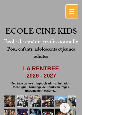
ECOLE CINE KIDS
Ecole de cinéma professionnelle
Pour enfants, adolescents et jeunes
adultes
LA RENTREE
2026 - 2027
Jeu face caméra Improvisations Initiation
technique Tournage de Courts métrages
Entrainement casting...