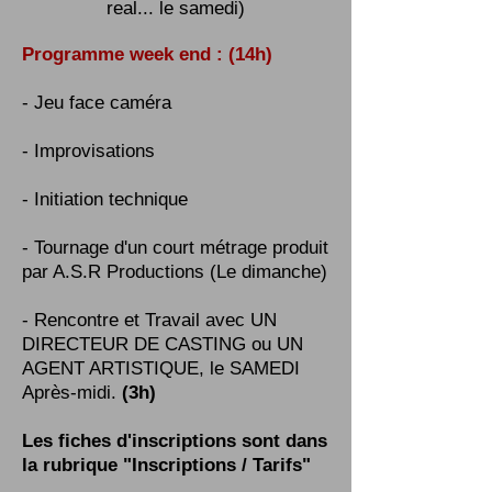
real... le samedi)
Programme week end : (14h)
- Jeu face caméra
- Improvisations
- Initiation technique
- Tournage d'un court métrage produit
par A.S.R Productions (Le dimanche)
- Rencontre et Travail avec UN
DIRECTEUR DE CASTING ou UN
AGENT ARTISTIQUE, le SAMEDI
Après-midi.
(3h)
Les fiches d'inscriptions sont dans
la rubrique "Inscriptions / Tarifs"