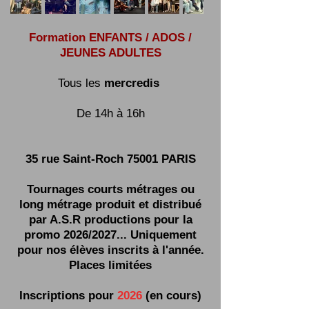
Formation ENFANTS / ADOS /
JEUNES ADULTES
Tous les
mercredis
De 14h à 16h
35 rue Saint-Roch 75001 PARIS
Tournages courts métrages ou
long métrage produit et distribué
par A.S.R productions pour la
promo 2026/2027
... Uniquement
pour nos élèves inscrits à l'année.
Places limitées
Inscriptions pour
2026
(en cours)